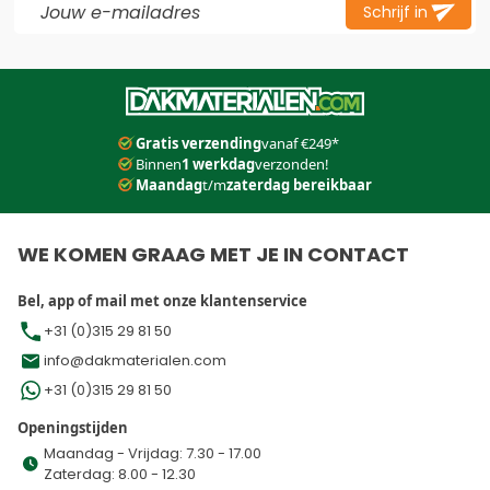
Schrijf in
Dit formulier is beveiligd met reCAPTCHA - het
Privacybeleid
e
Gratis verzending
vanaf €249*
Binnen
1 werkdag
verzonden!
Maandag
t/m
zaterdag bereikbaar
WE KOMEN GRAAG MET JE IN CONTACT
Bel, app of mail met onze klantenservice
+31 (0)315 29 81 50
info@dakmaterialen.com
+31 (0)315 29 81 50
Openingstijden
Maandag - Vrijdag: 7.30 - 17.00
Zaterdag: 8.00 - 12.30