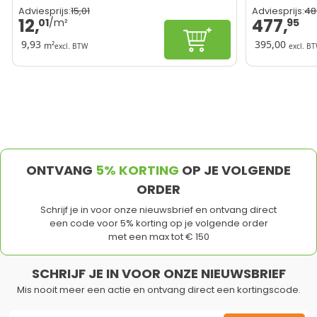
15,
01
48
Adviesprijs:
Adviesprijs:
12,
477,
01
95
In winkelwagen
9,93
395,00
m²
excl. BTW
excl. B
ONTVANG
5% KORTING
OP JE VOLGENDE
ORDER
Schrijf je in voor onze nieuwsbrief en ontvang direct
een code voor 5% korting op je volgende order
met een max tot € 150
SCHRIJF JE IN VOOR ONZE NIEUWSBRIEF
Mis nooit meer een actie en ontvang direct een kortingscode.
E-mail adres