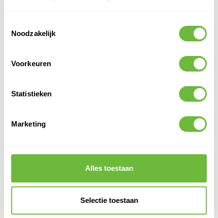
PVC daken. Het vereenvoudigt het installatieproces, waarbij
duurzaamheid en gebruiksgemak centraal staan.
Toestemmingsselectie
Noodzakelijk
VOOR EN NADELEN
Tijdsbesparend
Voorkeuren
Speciaal voor PVC daken
Duurzaam en betrouwbaar
Statistieken
Eenvoudig te installeren
Alleen te gebruiken op PVC daken
Marketing
SPECIFICATIES
SKU
721001
EAN
9509448752454
Alles toestaan
Verkoophoeveelheid
1
Eenheid
st.
Selectie toestaan
Dakbedekking
PVC
Bevestigingsflens
Ja