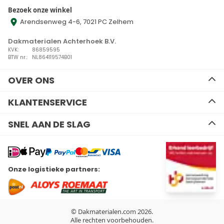
Bezoek onze winkel
Arendsenweg 4-6, 7021 PC Zelhem
Dakmaterialen Achterhoek B.V.
KVK:
86859595
BTW nr.:
NL864119574B01
OVER ONS
Ons team
KLANTENSERVICE
Advies
Algemene voorwaarden
Contact
SNEL AAN DE SLAG
Disclaimer
Zakelijk bestellen
Privacy Policy
Kennisbank
EPDM
Verzenden en retourneren
Resitrix dakbedekking
Betalen
Hertalan dakbedekking
Wil je ons volgen?
Onze logistieke partners:
Bitumen dakbedekking
Linkedin
Facebook
Youtube
Instagram
Kunststof dakbedekking
Plat dak Isolatie
Gereedschap
Hemelwaterafvoeren
© Dakmaterialen.com 2026.
Dakdoorvoeren
Alle rechten voorbehouden.