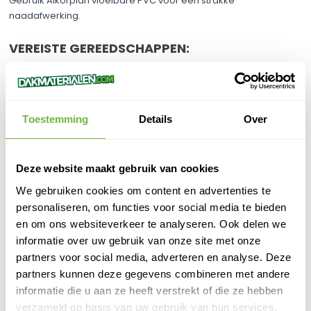
Gebruik Alkorplan vloeibare PVC voor een strakke
naadafwerking.
VEREISTE GEREEDSCHAPPEN:
Leister heteluchtfohn
en
mondstuk
.
EPDM Siliconenroller 40mm breed
.
Alkorplus Cleaner
en
Alkorplan vloeibare PVC
.
Optioneel:
RedFox MS polymeer kit
voor het afdichten van de
Toestemming
Details
Over
flens.
EXTRA TIPS:
Deze website maakt gebruik van cookies
Overweeg het gebruik van
RedFox MS polymeer kit
om de
We gebruiken cookies om content en advertenties te
flens af te dichten, wat een eerste laag waterdichtheid biedt.
personaliseren, om functies voor social media te bieden
Besteed aandacht aan de föhnprocedure voor een optimale
en om ons websiteverkeer te analyseren. Ook delen we
waterdichtheid.
informatie over uw gebruik van onze site met onze
partners voor social media, adverteren en analyse. Deze
CONCLUSIE:
partners kunnen deze gegevens combineren met andere
De Susta-Vent Kabeldoorvoer Ø 95 / Alkorplan PVC is een
informatie die u aan ze heeft verstrekt of die ze hebben
uitmuntende keuze voor snelle en effectieve kabeldoorvoer op
verzameld op basis van uw gebruik van hun services.