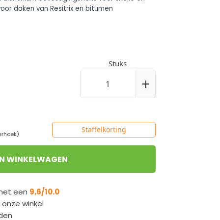
voor daken van Resitrix en bitumen
Stuks
+
Staffelkorting
erhoek)
IN WINKELWAGEN
 met een
9,6/10.0
n onze winkel
den