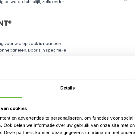
 en waterdicht blijft, zelfs onder
NT®
g voor wie op zoek is naar een
onnepanelen. Door zijn specifieke
 behoeften van een
hting die door deze doorvoer
beschermd is tegen
Details
ER NODIG?
vlak voordat je begint met de
 van cookies
 flens, om een betrouwbare
ent en advertenties te personaliseren, om functies voor social
. Ook delen we informatie over uw gebruik van onze site met on
schot, zodat deze op zijn plaats
e. Deze partners kunnen deze gegevens combineren met andere i