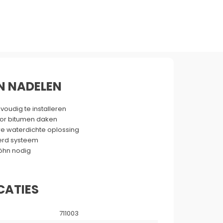
N NADELEN
voudig te installeren
oor bitumen daken
e waterdichte oplossing
rd systeem
föhn nodig
CATIES
711003