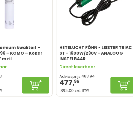
remium kwaliteit –
HETELUCHT FÖHN - LEISTER TRIAC
S96 – KOMO – Koker
ST - 1600W/230V - ANALOOG
 m ril
INSTELBAAR
baar
Direct leverbaar
3
483,
94
Adviesprijs:
477,
95
In winkelwagen
In 
395,00
TW
excl. BTW
ische hechting
Zwitserse Kwaliteit
terbestendig
Geschikt voor Föhnbare Daksystem
r diverse ondergronden
Fijne handgreep
e MS-Polymeer kit
Lichtgewicht
t voor EPS/PVC
Niet digitaal instelbaar