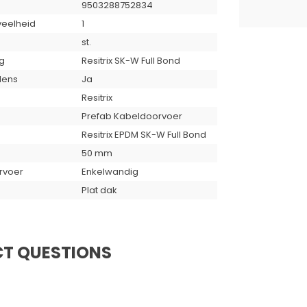
9503288752834
eelheid
1
st.
g
Resitrix SK-W Full Bond
lens
Ja
Resitrix
Prefab Kabeldoorvoer
Resitrix EPDM SK-W Full Bond
50 mm
rvoer
Enkelwandig
Plat dak
T QUESTIONS