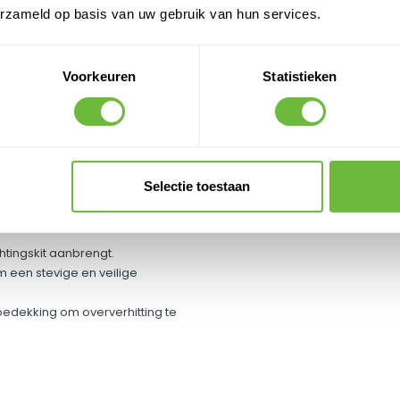
erzameld op basis van uw gebruik van hun services.
Voorkeuren
Statistieken
: Dit voorkomt dat ze beschadigen
t plooien en zorgt voor een
 een extra waterdichte laag, wat
Selectie toestaan
htingskit aanbrengt.
 een stevige en veilige
edekking om oververhitting te