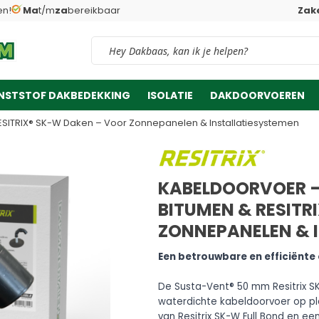
en!
Ma
t/m
za
bereikbaar
Zake
Vind snel jouw product
NSTSTOF DAKBEDEKKING
ISOLATIE
DAKDOORVOEREN
SITRIX® SK-W Daken – Voor Zonnepanelen & Installatiesystemen
KABELDOORVOER –
BITUMEN & RESITR
ZONNEPANELEN & 
Een betrouwbare en efficiënte
De Susta-Vent® 50 mm Resitrix S
waterdichte kabeldoorvoer op p
van Resitrix SK-W Full Bond en ee