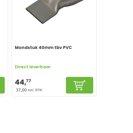
Mondstuk 40mm tbv PVC
Direct leverbaar
44,
77
winkelwagen
In winkelwagen
37,00
excl. BTW
Precieze luchtgeleiding
en
Duurzaam roestvrijstaal
Eenvoudig te bevestigen
Lange levensduur
Vereist ervaring voor perfect resultaat