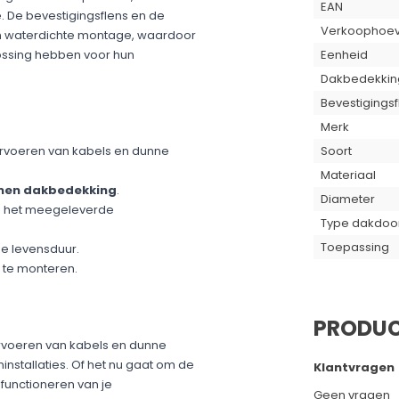
EAN
e. De bevestigingsflens en de
Verkoophoev
n waterdichte montage, waardoor
Eenheid
ossing hebben voor hun
Dakbedekkin
Bevestigingsf
Merk
Soort
rvoeren van kabels en dunne
Materiaal
men dakbedekking
.
Diameter
 en het meegeleverde
Type dakdoo
Toepassing
e levensduur.
 te monteren.
PRODUC
rvoeren van kabels en dunne
stallaties. Of het nu gaat om de
Klantvragen
 functioneren van je
Geen vragen