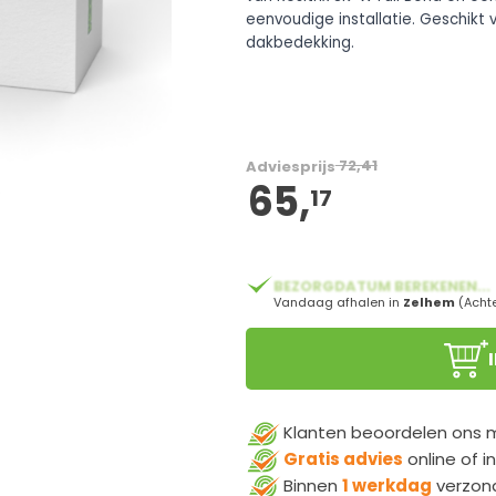
eenvoudige installatie. Geschikt 
dakbedekking.
72,41
Adviesprijs
65,
17
BEZORGDATUM BEREKENEN...
Vandaag afhalen in
Zelhem
(Acht
Klanten beoordelen ons
Gratis advies
online of i
Binnen
1 werkdag
verzon