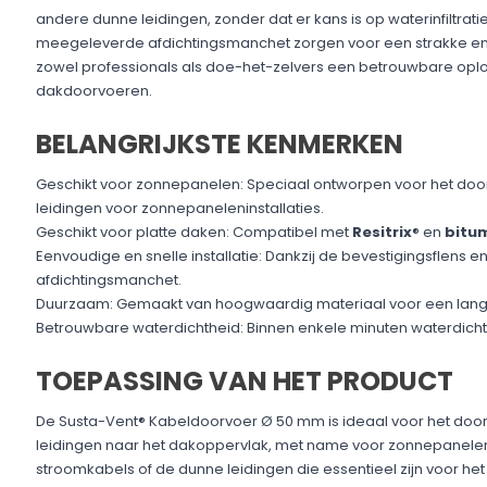
andere dunne leidingen, zonder dat er kans is op waterinfiltrati
meegeleverde afdichtingsmanchet zorgen voor een strakke e
zowel professionals als doe-het-zelvers een betrouwbare opl
dakdoorvoeren.
BELANGRIJKSTE KENMERKEN
Geschikt voor zonnepanelen: Speciaal ontworpen voor het doo
leidingen voor zonnepaneleninstallaties.
Geschikt voor platte daken: Compatibel met
Resitrix
® en
bitu
Eenvoudige en snelle installatie: Dankzij de bevestigingsflens
afdichtingsmanchet.
Duurzaam: Gemaakt van hoogwaardig materiaal voor een lang
Betrouwbare waterdichtheid: Binnen enkele minuten waterdicht
TOEPASSING VAN HET PRODUCT
De Susta-Vent® Kabeldoorvoer Ø 50 mm is ideaal voor het doo
leidingen naar het dakoppervlak, met name voor zonnepanelenin
stroomkabels of de dunne leidingen die essentieel zijn voor het