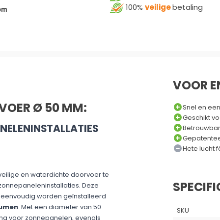
100%
veilige
betaling
om
VOOR E
VOER Ø 50 MM:
Snel en een
Geschikt v
NELENINSTALLATIES
Betrouwbar
Gepatentee
Hete lucht 
ilige en waterdichte doorvoer te
SPECIFI
 zonnepaneleninstallaties. Deze
n eenvoudig worden geïnstalleerd
tumen
. Met een diameter van 50
SKU
ing voor zonnepanelen, evenals