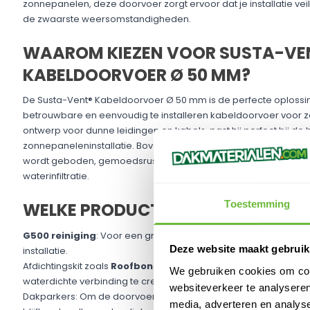
zonnepanelen, deze doorvoer zorgt ervoor dat je installatie veilig
de zwaarste weersomstandigheden.
WAAROM KIEZEN VOOR SUSTA-VE
KABELDOORVOER Ø 50 MM?
De Susta-Vent® Kabeldoorvoer Ø 50 mm is de perfecte oplossin
betrouwbare en eenvoudig te installeren kabeldoorvoer voor z
ontwerp voor dunne leidingen en kabels, past hij perfect bij de
zonnepaneleninstallatie. Bovendien biedt de waterdichte afdic
wordt geboden, gemoedsrust, omdat je zeker weet dat je dak 
waterinfiltratie.
Toestemming
WELKE PRODUCTEN HEB JE NOG ME
G500 reiniging
: Voor een grondige reiniging van het dakopper
Deze website maakt gebruik
installatie.
Afdichtingskit zoals
Roofbond
: Voor extra zekerheid onder de
We gebruiken cookies om cont
waterdichte verbinding te creëren.
websiteverkeer te analyseren
Dakparkers: Om de doorvoer stevig vast te zetten aan het dakbe
media, adverteren en analys