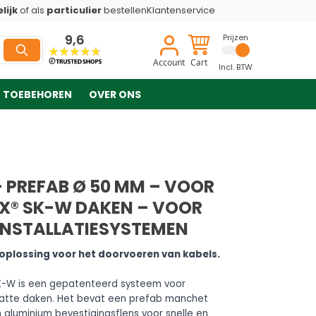
lijk
of als
particulier
bestellen
Klantenservice
9,6
Prijzen
Account
Cart
Incl. BTW
TOEBEHOREN
OVER ONS
 PREFAB Ø 50 MM – VOOR
IX® SK-W DAKEN – VOOR
INSTALLATIESYSTEMEN
 oplossing voor het doorvoeren van kabels.
K-W is een gepatenteerd systeem voor
latte daken. Het bevat een prefab manchet
n aluminium bevestigingsflens voor snelle en