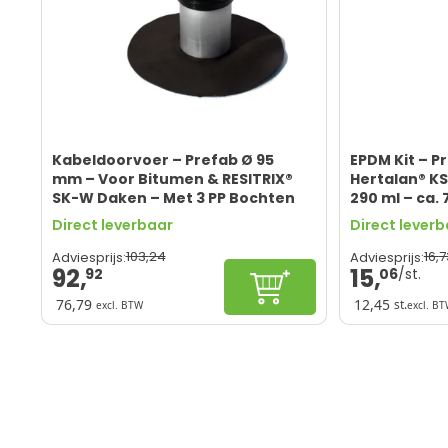
Kabeldoorvoer – Prefab Ø 95
EPDM Kit – P
mm – Voor Bitumen & RESITRIX®
Hertalan® K
SK-W Daken – Met 3 PP Bochten
290 ml – ca. 7
– Voor Airco &
Direct leverbaar
Direct lever
Installatiesystemen
103,
24
16,
7
Adviesprijs:
Adviesprijs:
92,
15,
92
06
In winkelwagen
76,79
12,45
st.
excl. BTW
excl. B
Snelle verwerking
Sterke, elast
Eenvoudige installatie
Weer- en wa
Ook voor doe-het-zelvers
Geschikt voo
Duurzaam Waterdicht
Hoogwaardig
Niet op PVC daken
Niet geschik