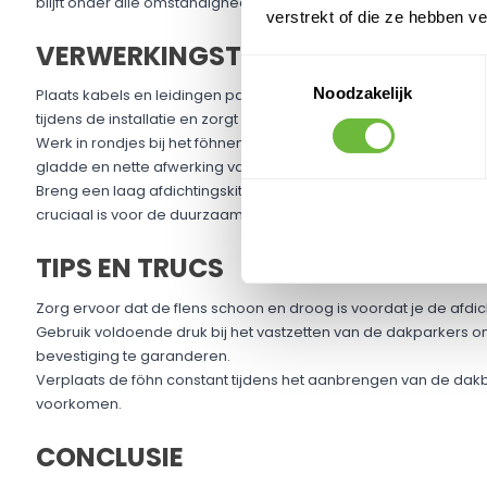
blijft onder alle omstandigheden.
verstrekt of die ze hebben v
VERWERKINGSTIPS
Toestemmingsselectie
Noodzakelijk
Plaats kabels en leidingen pas na de montage van de doorvoer
tijdens de installatie en zorgt voor een betere afwerking.
Werk in rondjes bij het föhnen rondom de doorvoer: Dit voorkom
gladde en nette afwerking van de dakbedekking.
Breng een laag afdichtingskit aan onder de flens: Dit zorgt voor
cruciaal is voor de duurzaamheid van de installatie.
TIPS EN TRUCS
Zorg ervoor dat de flens schoon en droog is voordat je de afdic
Gebruik voldoende druk bij het vastzetten van de dakparkers om
bevestiging te garanderen.
Verplaats de föhn constant tijdens het aanbrengen van de dakb
voorkomen.
CONCLUSIE