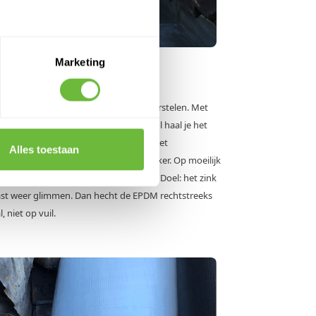
Marketing
3: Grondig borstelen
sterke hechting moet je echt goed borstelen. Met
borstel of een komborstel op de slijptol haal je het
op de originele laag op. Altijd werken met
Alles toestaan
dsbril, gehoorbescherming en stofmasker. Op moeilijk
e plekken gebruik je een handborstel. Doel: het zink
st weer glimmen. Dan hecht de EPDM rechtstreeks
, niet op vuil.