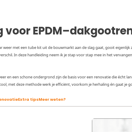
ng voor EPDM–dakgootre
ar weer met een tube kit uit de bouwmarkt aan de slag gaat, gooit eigenlijk z’
erschil. In deze handleiding neem ik je stap voor stap mee in het vervange
 weer en een schone ondergrond zijn de basis voor een renovatie die écht 
tool, met deze methode werk je efficiënt, voorkom je herhaling én gaat je g
enovatie
Extra tips
Meer weten?