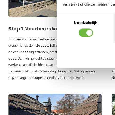
verstrekt of die ze hebben v
Toestemmingsselectie
Noodzakelijk
Stap 1: Voorbereiding
S
Zorg eerst voor een veilige werkplek: een brede, stabiele
S
steiger langs de hele goot. Zelf werk ik altijd met twee torens
o
en een loopbrug ertussen, precies op heuphoogte van de
t
goot. Dan kun je rechtop staan en met lange EPDM-banen
S
werken. Laat die ladder staan — veel te instabiel. Check ook
gr
het weer: het moet de hele dag droog zijn. Natte pannen
ko
blijven lang nadruppelen en dat verstoort je werk.
d