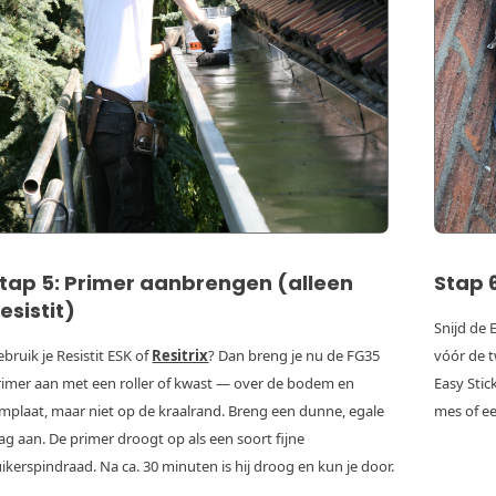
tap 5: Primer aanbrengen (alleen
Stap 
esistit)
Snijd de 
bruik je Resistit ESK of
Resitrix
? Dan breng je nu de FG35
vóór de t
rimer aan met een roller of kwast — over de bodem en
Easy Stic
implaat, maar niet op de kraalrand. Breng een dunne, egale
mes of ee
aag aan. De primer droogt op als een soort fijne
uikerspindraad. Na ca. 30 minuten is hij droog en kun je door.