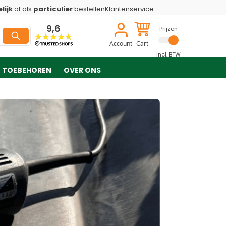
lijk
of als
particulier
bestellen
Klantenservice
9,6
Prijzen
Account
Cart
Incl. BTW
TOEBEHOREN
OVER ONS