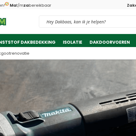
en!
Ma
t/m
za
bereikbaar
Zake
Vind snel jouw product
NSTSTOF DAKBEDEKKING
ISOLATIE
DAKDOORVOEREN
kgootrenovatie