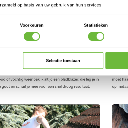
erzameld op basis van uw gebruik van hun services.
Voorkeuren
Statistieken
tap 2: Goot leeghalen
Stap 
chuif voorzichtig de onderste rij pannen omhoog. Let goed
Voor een 
p bij de hoek pannen, die breken sneller. Verwijder bladeren,
een staal
akjes, vuurwerkresten en zand met een emmer en stoffer.
zink tot 
Selectie toestaan
poel niks door de afvoer, want verstoppingen krijg je er dan
veilighei
atis bij. Als alles eruit is, droog je de goot met doeken. Bij
bereikbar
ud of vochtig weer pak ik altijd een bladblazer: die leg je in
moet haa
e goot en schuif je mee voor een snel droog resultaat.
op metaal