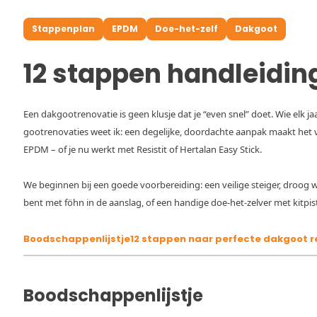
Stappenplan
EPDM
Doe-het-zelf
Dakgoot
12 stappen handleidi
Een dakgootrenovatie is geen klusje dat je “even snel” doet. Wie elk ja
gootrenovaties weet ik: een degelijke, doordachte aanpak maakt het v
EPDM – of je nu werkt met Resistit of Hertalan Easy Stick.
We beginnen bij een goede voorbereiding: een veilige steiger, droog
bent met föhn in de aanslag, of een handige doe-het-zelver met kitpis
Boodschappenlijstje
12 stappen naar perfecte dakgoot r
Boodschappenlijstje