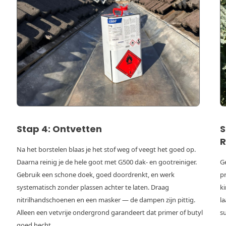
Stap 4: Ontvetten
S
R
Na het borstelen blaas je het stof weg of veegt het goed op.
Daarna reinig je de hele goot met G500 dak- en gootreiniger.
Ge
Gebruik een schone doek, goed doordrenkt, en werk
p
systematisch zonder plassen achter te laten. Draag
k
nitrilhandschoenen en een masker — de dampen zijn pittig.
l
Alleen een vetvrije ondergrond garandeert dat primer of butyl
s
goed hecht.