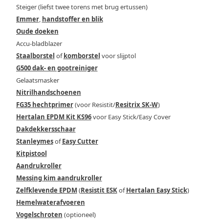
Steiger (liefst twee torens met brug ertussen)
Emmer
,
handstoffer en blik
Oude doeken
Accu-bladblazer
Staalborstel
of
komborstel
voor slijptol
G500 dak- en gootreiniger
Gelaatsmasker
Nitrilhandschoenen
FG35 hechtprimer
(voor Resistit/
Resitrix SK-W
)
Hertalan EPDM Kit KS96
voor Easy Stick/Easy Cover
Dakdekkersschaar
Stanleymes
of
Easy Cutter
Kitpistool
Aandrukroller
Messing kim aandrukroller
Zelfklevende EPDM
(
Resistit ESK
of
Hertalan Easy Stick
)
Hemelwaterafvoeren
Vogelschroten
(optioneel)