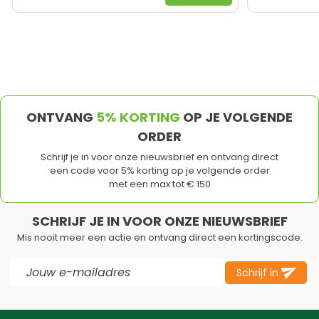
ONTVANG
5% KORTING
OP JE VOLGENDE
ORDER
Schrijf je in voor onze nieuwsbrief en ontvang direct
een code voor 5% korting op je volgende order
met een max tot € 150
SCHRIJF JE IN VOOR ONZE NIEUWSBRIEF
Mis nooit meer een actie en ontvang direct een kortingscode.
E-mail adres
Schrijf in
Dit formulier is beveiligd met reCAPTCHA - het
Privacybeleid
e