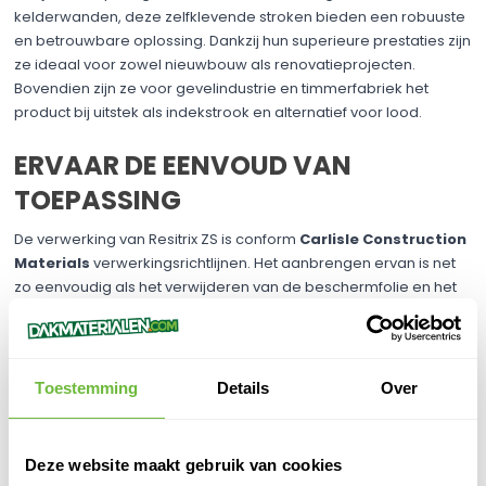
kelderwanden, deze zelfklevende stroken bieden een robuuste
en betrouwbare oplossing. Dankzij hun superieure prestaties zijn
ze ideaal voor zowel nieuwbouw als renovatieprojecten.
Bovendien zijn ze voor gevelindustrie en timmerfabriek het
product bij uitstek als indekstrook en alternatief voor lood.
ERVAAR DE EENVOUD VAN
TOEPASSING
De verwerking van Resitrix ZS is conform
Carlisle Construction
Materials
verwerkingsrichtlijnen. Het aanbrengen ervan is net
zo eenvoudig als het verwijderen van de beschermfolie en het
positioneren van de strook op de gewenste plek. Eenmaal op
zijn plaats, hecht de Resitrix ZS zich stevig vast, voor een
langdurige, betrouwbare afdichting. Hier geven een korte uitleg:
Toestemming
Details
Over
VERWERKEN VAN RESITRIX ZS IN DE DAKGOOT:
JOUW STAP-VOOR-STAP GIDS
Deze website maakt gebruik van cookies
Resitrix ZS is ontworpen voor eenvoudige verwerking, zodat je