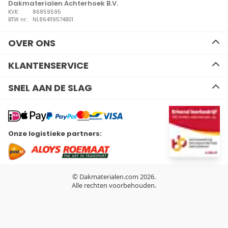
Dakmaterialen Achterhoek B.V.
KVK:
86859595
BTW nr.:
NL864119574B01
OVER ONS
Ons team
KLANTENSERVICE
Advies
Algemene voorwaarden
Contact
SNEL AAN DE SLAG
Disclaimer
Zakelijk bestellen
Privacy Policy
Kennisbank
EPDM
Verzenden en retourneren
Resitrix dakbedekking
Betalen
Hertalan dakbedekking
Wil je ons volgen?
Onze logistieke partners:
Bitumen dakbedekking
Linkedin
Facebook
Youtube
Instagram
Kunststof dakbedekking
Plat dak Isolatie
Gereedschap
Hemelwaterafvoeren
© Dakmaterialen.com 2026.
Dakdoorvoeren
Alle rechten voorbehouden.