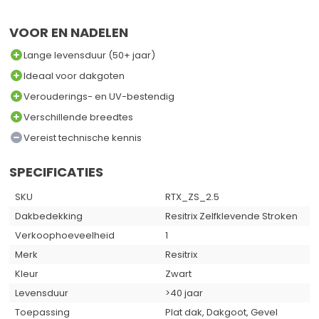
VOOR EN NADELEN
Lange levensduur (50+ jaar)
Ideaal voor dakgoten
Verouderings- en UV-bestendig
Verschillende breedtes
Vereist technische kennis
SPECIFICATIES
SKU
RTX_ZS_2.5
Dakbedekking
Resitrix Zelfklevende Stroken
Verkoophoeveelheid
1
Merk
Resitrix
Kleur
Zwart
Levensduur
>40 jaar
Toepassing
Plat dak, Dakgoot, Gevel