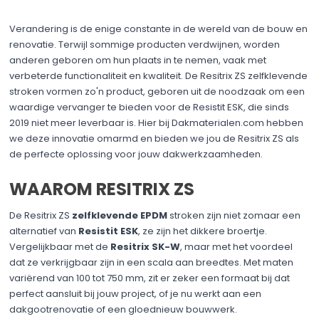
Verandering is de enige constante in de wereld van de bouw en
renovatie. Terwijl sommige producten verdwijnen, worden
anderen geboren om hun plaats in te nemen, vaak met
verbeterde functionaliteit en kwaliteit. De Resitrix ZS zelfklevende
stroken vormen zo'n product, geboren uit de noodzaak om een
waardige vervanger te bieden voor de Resistit ESK, die sinds
2019 niet meer leverbaar is. Hier bij Dakmaterialen.com hebben
we deze innovatie omarmd en bieden we jou de Resitrix ZS als
de perfecte oplossing voor jouw dakwerkzaamheden.
WAAROM RESITRIX ZS
De Resitrix ZS
zelfklevende EPDM
stroken zijn niet zomaar een
alternatief van
Resistit ESK
, ze zijn het dikkere broertje.
Vergelijkbaar met de
Resitrix SK-W
, maar met het voordeel
dat ze verkrijgbaar zijn in een scala aan breedtes. Met maten
variërend van 100 tot 750 mm, zit er zeker een formaat bij dat
perfect aansluit bij jouw project, of je nu werkt aan een
dakgootrenovatie of een gloednieuw bouwwerk.