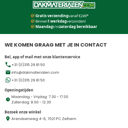
Gratis verzending
vanaf €249*
Binnen
1 werkdag
verzonden!
Maandag
t/m
zaterdag bereikbaar
WE KOMEN GRAAG MET JE IN CONTACT
Bel, app of mail met onze klantenservice
+31 (0)315 29 81 50
info@dakmaterialen.com
+31 (0)315 29 81 50
Openingstijden
Maandag - Vrijdag: 7.30 - 17.00
Zaterdag: 8.00 - 12.30
Bezoek onze winkel
Arendsenweg 4-6, 7021 PC Zelhem