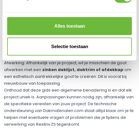
dat het goed ligt.
Aanbrengen van de Resitrix ZS: Begin met het wegtrekken van
de voorste strook van de zelfklevende laag. Rol de Resitrix ZS
geleidelijk naar beneden in de goot, werkend vanuit het midden
Alles toestaan
naar de randen toe.
Verhitten van de randen: Nu je de Resitrix ZS hebt aangebracht,
is het tijd om de randen en andere details af te werken met een
Selectie toestaan
hete
lucht föhn
. Dit zorgt voor een strakke afwerking en een
betere afdichting.
Afwerking: Afhankelijk van je project, wil je misschien de goot
afwerken met een
zinken deklijst, daktrim of afdekkap
om
een esthetisch aantrekkelijke goot te creëren. Dit is vooral bij
nieuwbouw van toepassing.
Onthoud dat deze gids een algemene benadering is en dat elk
project uniek is. Aanpassingen kunnen nodig zijn, afhankelijk van
de specifieke vereisten van jouw project. De technische
ondersteuning van Dakmaterialen.com staat altijd klaar om je te
helpen met eventuele vragen of problemen die je tijdens de
verwerking van Resitrix ZS tegenkomt.