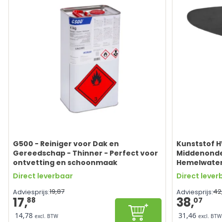
G500 - Reiniger voor Dak en
Kunststof H
Gereedschap - Thinner - Perfect voor
Middenonde
ontvetting en schoonmaak
Hemelwatera
Direct leverbaar
Direct lever
19,
87
42
Adviesprijs:
Adviesprijs:
17,
38,
88
07
Configureren
14,78
31,46
excl. BTW
excl. BTW